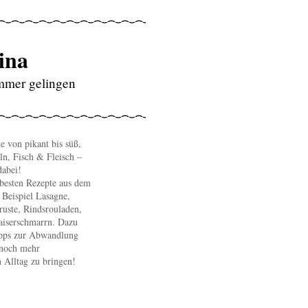
ina
immer gelingen
e von pikant bis süß,
n, Fisch & Fleisch –
dabei!
e besten Rezepte aus dem
Beispiel Lasagne,
ruste, Rindsrouladen,
aiserschmarrn. Dazu
ipps zur Abwandlung
 noch mehr
 Alltag zu bringen!