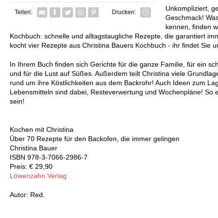
Unkompliziert, ge
Facebook
Twitter
Whatsapp senden
Pin it
Teilen:
Drucken:
Geschmack! Was 
kennen, finden w
Kochbuch: schnelle und alltagstaugliche Rezepte, die garantiert imm
kocht vier Rezepte aus Christina Bauers Kochbuch - ihr findet Sie un
In Ihrem Buch finden sich Gerichte für die ganze Familie, für ein sc
und für die Lust auf Süßes. Außerdem teilt Christina viele Grundla
rund um ihre Köstlichkeiten aus dem Backrohr! Auch Ideen zum L
Lebensmitteln sind dabei, Resteverwertung und Wochenpläne! So e
sein!
Kochen mit Christina
Über 70 Rezepte für den Backofen, die immer gelingen
Christina Bauer
ISBN 978-3-7066-2986-7
Preis: € 29,90
Löwenzahn Verlag
Autor: Red.