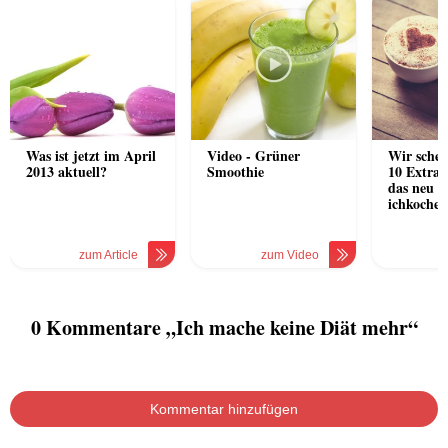
Was ist jetzt im April
Video - Grüner
Wir sche
2013 aktuell?
Smoothie
10 Extra-
das neu a
ichkoche.
zum Article
zum Video
z
0 Kommentare „Ich mache keine Diät mehr“
Kommentar hinzufügen