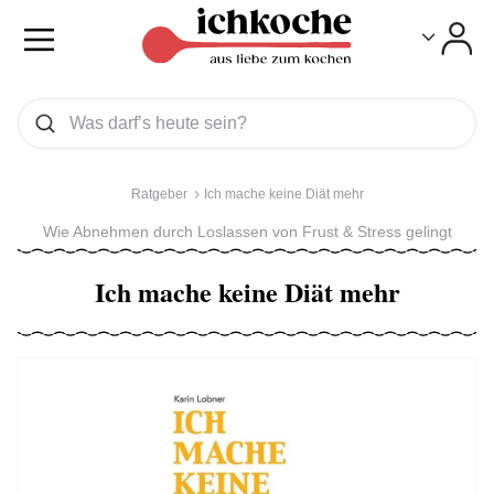
Toggle
Toggle
Was wollen Sie suchen
Suchen
Ratgeber
Ich mache keine Diät mehr
Wie Abnehmen durch Loslassen von Frust & Stress gelingt
Ich mache keine Diät mehr