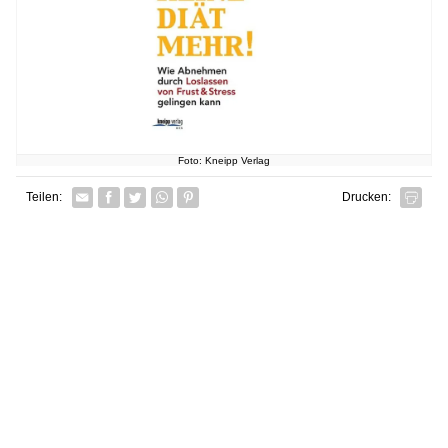
Foto: Kneipp Verlag
Facebook
Twitter
Whatsapp senden
Pin it
Teilen:
Drucken: