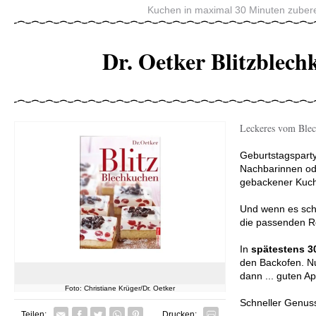
Kuchen in maximal 30 Minuten zubere
Dr. Oetker Blitzblec
Leckeres vom Blech
Geburtstagsparty
Nachbarinnen ode
gebackener Kuch
Und wenn es schn
die passenden R
In
spätestens 3
den Backofen. N
dann ... guten Ap
Foto: Christiane Krüger/Dr. Oetker
Schneller Genus
Facebook
Twitter
Whatsapp senden
Pin it
Teilen:
Drucken: