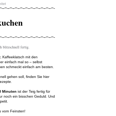
itet
hkuchen
 blitzschnell fertig.
, Kaffeeklatsch mit den
r einfach mal so – selbst
en schmeckt einfach am besten.
ell gehen soll, finden Sie hier
ezepte.
0 Minuten
ist der Teig fertig für
ur noch ein bisschen Geduld. Und
petit.
s vom Feinsten!