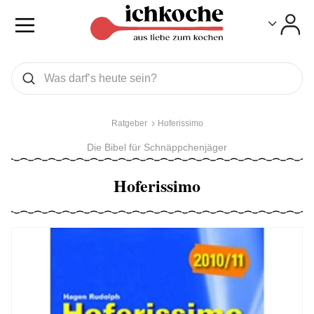
Toggle
Toggle
Was wollen Sie suchen
Suchen
Ratgeber
Hoferissimo
Die Bibel für Schnäppchenjäger
Hoferissimo