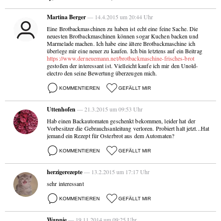
Martina Berger
— 14.4.2015 um 20:44 Uhr
Eine Brotbackmaschinen zu haben ist echt eine feine Sache. Die
neuesten Brotbackmaschinen können sogar Kuchen backen und
Marmelade machen. Ich habe eine ältere Brotbackmaschine ich
überlege mir eine neuer zu kaufen. Ich bin letztens auf ein Beitrag
https://www.derneuemann.net/brotbackmaschine-frisches-brot
gestoßen der interessant ist. Vielleicht kaufe ich mir den Unold-
electro den seine Bewertung überzeugen mich.
KOMMENTIEREN
GEFÄLLT MIR
Uttenhofen
— 21.3.2015 um 09:53 Uhr
Hab einen Backautomaten geschenkt bekommen, leider hat der
Vorbesitzer die Gebrauchsanleitung verloren. Probiert halt jetzt...Hat
jemand ein Rezept für Osterbrot aus dem Automaten?
KOMMENTIEREN
GEFÄLLT MIR
herzigerezepte
— 13.2.2015 um 17:17 Uhr
sehr interessant
KOMMENTIEREN
GEFÄLLT MIR
Wuppie
— 19.11.2014 um 09:25 Uhr