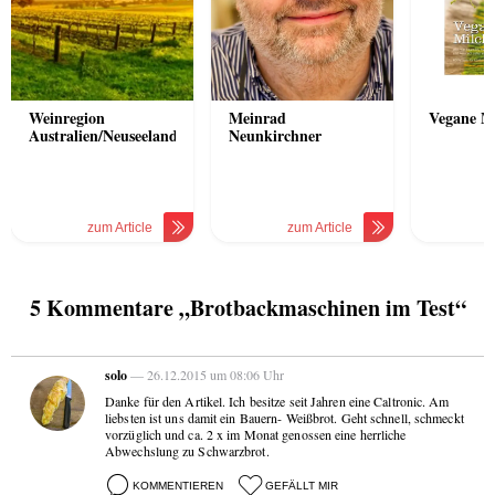
Weinregion
Meinrad
Vegane M
Australien/Neuseeland
Neunkirchner
zum Article
zum Article
z
5 Kommentare „Brotbackmaschinen im Test“
solo
— 26.12.2015 um 08:06 Uhr
Danke für den Artikel. Ich besitze seit Jahren eine Caltronic. Am
liebsten ist uns damit ein Bauern- Weißbrot. Geht schnell, schmeckt
vorzüglich und ca. 2 x im Monat genossen eine herrliche
Abwechslung zu Schwarzbrot.
KOMMENTIEREN
GEFÄLLT MIR