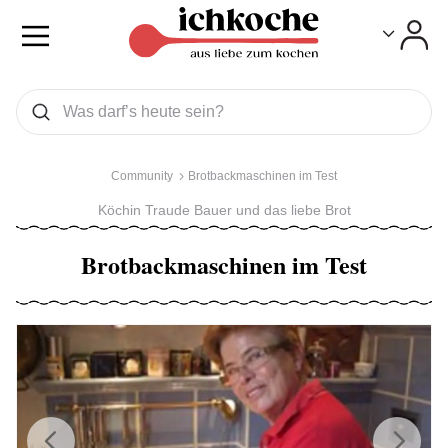
Toggle
Toggle
Was wollen Sie suchen
Suchen
Community
Brotbackmaschinen im Test
Köchin Traude Bauer und das liebe Brot
Brotbackmaschinen im Test
Previous
Next