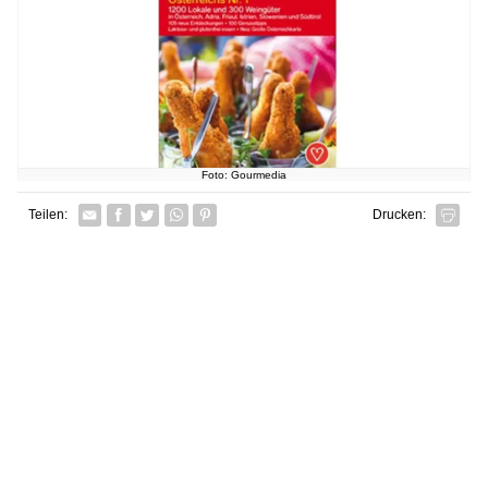
Foto: Gourmedia
Facebook
Twitter
Whatsapp senden
Pin it
Teilen:
Drucken: