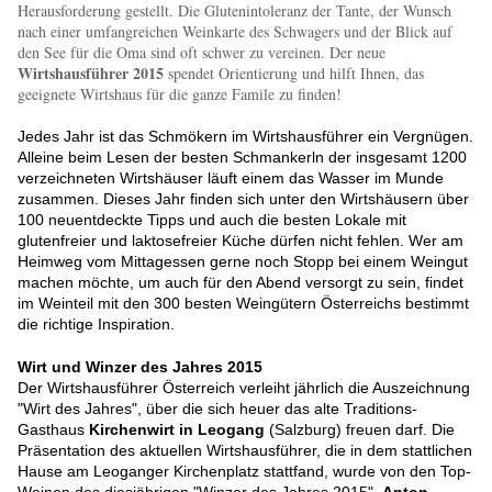
Herausforderung gestellt. Die Glutenintoleranz der Tante, der Wunsch
nach einer umfangreichen Weinkarte des Schwagers und der Blick auf
den See für die Oma sind oft schwer zu vereinen. Der neue
Wirtshausführer 2015
spendet Orientierung und hilft Ihnen, das
geeignete Wirtshaus für die ganze Famile zu finden!
Jedes Jahr ist das Schmökern im Wirtshausführer ein Vergnügen.
Alleine beim Lesen der besten Schmankerln der insgesamt 1200
verzeichneten Wirtshäuser läuft einem das Wasser im Munde
zusammen. Dieses Jahr finden sich unter den Wirtshäusern über
100 neuentdeckte Tipps und auch die besten Lokale mit
glutenfreier und laktosefreier Küche dürfen nicht fehlen. Wer am
Heimweg vom Mittagessen gerne noch Stopp bei einem Weingut
machen möchte, um auch für den Abend versorgt zu sein, findet
im Weinteil mit den 300 besten Weingütern Österreichs bestimmt
die richtige Inspiration.
Wirt und Winzer des Jahres 2015
Der Wirtshausführer Österreich verleiht jährlich die Auszeichnung
"Wirt des Jahres", über die sich heuer das alte Traditions-
Gasthaus
Kirchenwirt in Leogang
(Salzburg) freuen darf. Die
Präsentation des aktuellen Wirtshausführer, die in dem stattlichen
Hause am Leoganger Kirchenplatz stattfand, wurde von den Top-