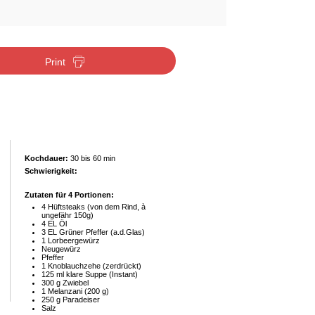
Print
Kochdauer:
30 bis 60 min
Schwierigkeit:
Zutaten für 4 Portionen:
4 Hüftsteaks (von dem Rind, à
ungefähr 150g)
4 EL Öl
3 EL Grüner Pfeffer (a.d.Glas)
1 Lorbeergewürz
Neugewürz
Pfeffer
1 Knoblauchzehe (zerdrückt)
125 ml klare Suppe (Instant)
300 g Zwiebel
1 Melanzani (200 g)
250 g Paradeiser
Salz