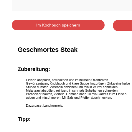
Im Kochbuch speichern
Geschmortes Steak
Zubereitung:
Fleisch abspülen, abtrocknen und im heissen Öl anbraten.
Gewürzzutaten, Knoblauch und klare Suppe hinzufügen. Zirka eine halbe
Stunde dünsten. Zwiebeln abziehen und fein in Würfel schneiden.
Melanzani abspülen, reinigen, in schmale Scheibchen schneiden.
Paradeiser häuten, vierteln. Gemüse nach 10 min Garzeit zum Fleisch
geben und mitschmoren. Mit Salz und Pfeffer abschmecken.
Dazu passt Langkornreis.
Tipp: