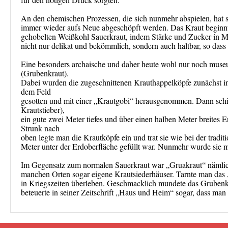
An den chemischen Prozessen, die sich nunmehr abspielen, hat si
immer wieder aufs Neue abgeschöpft werden. Das Kraut beginnt 
gehobelten Weißkohl Sauerkraut, indem Stärke und Zucker in 
nicht nur delikat und bekömmlich, sondern auch haltbar, so dass
Eine besonders archaische und daher heute wohl nur noch museum
(Grubenkraut).
Dabei wurden die zugeschnittenen Krauthappelköpfe zunächst in 
dem Feld
gesotten und mit einer „Krautgobi“ herausgenommen. Dann schich
Krautstieber),
ein gute zwei Meter tiefes und über einen halben Meter breites 
Strunk nach
oben legte man die Krautköpfe ein und trat sie wie bei der trad
Meter unter der Erdoberfläche gefüllt war. Nunmehr wurde sie m
Im Gegensatz zum normalen Sauerkraut war „Gruakraut“ nämlich b
manchen Orten sogar eigene Krautsiederhäuser. Tarnte man das 
in Kriegszeiten überleben. Geschmacklich mundete das Grubenk
beteuerte in seiner Zeitschrift „Haus und Heim“ sogar, dass man 