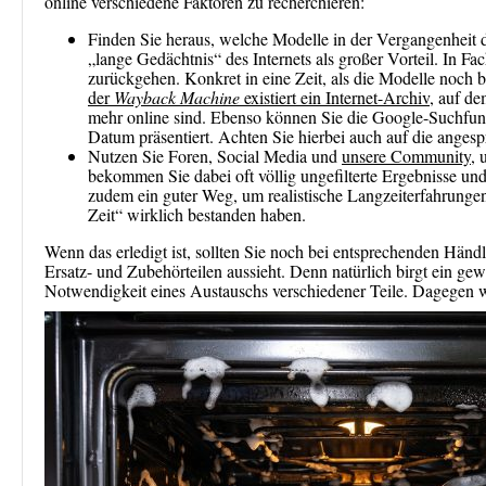
online verschiedene Faktoren zu recherchieren:
Finden Sie heraus, welche Modelle in der Vergangenheit 
„lange Gedächtnis“ des Internets als großer Vorteil. In 
zurückgehen. Konkret in eine Zeit, als die Modelle noch 
der
Wayback Machine
existiert ein Internet-Archiv
, auf de
mehr online sind. Ebenso können Sie die Google-Suchfunkt
Datum präsentiert. Achten Sie hierbei auch auf die angesp
Nutzen Sie Foren, Social Media und
unsere Community
, 
bekommen Sie dabei oft völlig ungefilterte Ergebnisse un
zudem ein guter Weg, um realistische Langzeiterfahrungen
Zeit“ wirklich bestanden haben.
Wenn das erledigt ist, sollten Sie noch bei entsprechenden Händl
Ersatz- und Zubehörteilen aussieht. Denn natürlich birgt ein gewi
Notwendigkeit eines Austauschs verschiedener Teile. Dagegen wo