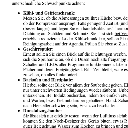
unterschiedliche Schwachpunkte achten:
Kühl- und Gefrierschrank:
Messen Sie, ob die Abmessungen zu Ihrer Küche bzw. dem
ob der Kompressor anspringt. Falls genügend Zeit ist (und
(besser länger) und legen Sie ein handelsübliches Thermom
Dichtung auf Schäden und Schmutz. Sie lässt sich
bei Ver
erheblich reduzieren. Ist der Kühlschrank leer, sollten Si
Reinigungsarbeit auf der Agenda. Prüfen Sie ebenso Zusa
Geschirrspüler:
Erneut sollten Sie einen Blick auf die Dichtungen werfen
sich die Sprüharme an, ob die Düsen noch alle freigängig 
Schalter und LEDs aller Programme funktionieren. Ist ein 
Fächer und deren Freigängigkeit. Falls Zeit bleibt, wäre
zu sehen, ob alles funktioniert.
Backofen und Herdplatte:
Hierbei sollte der Blick vor allem der Sauberkeit gelten. 
nur unter erschwerten Bedingungen wieder säubern
. Unbe
unterziehen. Bei Induktionsherden, indem Sie einfach etwa
und Warten, bzw. Test mit darüber gehaltener Hand. Schauen
nach Hersteller schwierig sein, Ersatz zu beschaffen.
Dunstabzugshaube:
Sie lässt sich nur effektiv testen, wenn der Luftfluss sic
könnten Sie den Noch-Besitzer des Geräts bitten, etwas R
guter Beleuchtung Wasser zum Kochen zu bringen und zu 