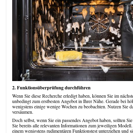
2. Funktionsüberprüfung durchführen
Wenn Sie diese Recherche erledigt haben, können Sie im nächste
unbedingt zum erstbesten Angebot in Ihrer Nähe. Gerade bei hö
wenigstens einige wenige Wochen zu beobachten. Nutzen Sie daf
versäumen.
Doch selbst, wenn Sie ein passendes Angebot haben, sollten Si
Sie bereits alle relevanten Informationen zum jeweiligen Modell
einem wenigstens rudimentären Funktionstest unterziehen und si