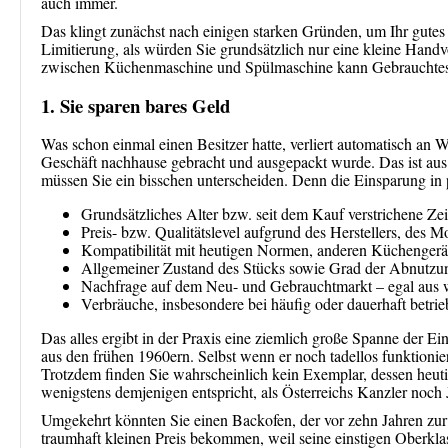
auch immer.
Das klingt zunächst nach einigen starken Gründen, um Ihr gutes
Limitierung, als würden Sie grundsätzlich nur eine kleine Hand
zwischen Küchenmaschine und Spülmaschine kann Gebrauchtes st
1. Sie sparen bares Geld
Was schon einmal einen Besitzer hatte, verliert automatisch an 
Geschäft nachhause gebracht und ausgepackt wurde. Das ist aus P
müssen Sie ein bisschen unterscheiden. Denn die Einsparung in 
Grundsätzliches Alter bzw. seit dem Kauf verstrichene Zei
Preis- bzw. Qualitätslevel aufgrund des Herstellers, des 
Kompatibilität mit heutigen Normen, anderen Küchengerä
Allgemeiner Zustand des Stücks sowie Grad der Abnutzu
Nachfrage auf dem Neu- und Gebrauchtmarkt – egal aus
Verbräuche, insbesondere bei häufig oder dauerhaft betr
Das alles ergibt in der Praxis eine ziemlich große Spanne der 
aus den frühen 1960ern. Selbst wenn er noch tadellos funktioniert
Trotzdem finden Sie wahrscheinlich kein Exemplar, dessen heuti
wenigstens demjenigen entspricht, als Österreichs Kanzler noch
Umgekehrt könnten Sie einen Backofen, der vor zehn Jahren zur 
traumhaft kleinen Preis bekommen, weil seine einstigen Oberkla