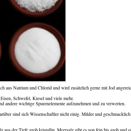
h aus Natrium und Chlorid und wird zusätzlich gerne mit Jod angereic
Eisen, Schwefel, Kiesel und viele mehr.
d andere wichtige Spurenelemente aufzunehmen und zu verwerten.
rüber sind sich Wissenschaftler nicht einig. Milder und geschmacklich i
aus der Tiefe grob kristallin. Meersalz gibt es von fein bis grob und of