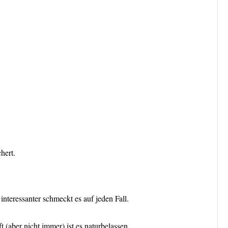
hert.
nteressanter schmeckt es auf jeden Fall.
t (aber nicht immer) ist es naturbelassen.