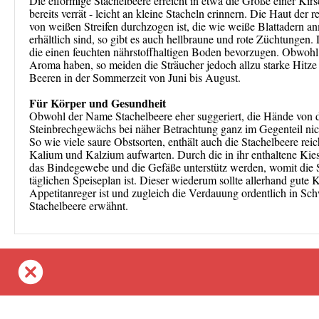
Die eiförmige Stachelbeere erreicht in etwa die Größe einer Kir
bereits verrät - leicht an kleine Stacheln erinnern. Die Haut der r
von weißen Streifen durchzogen ist, die wie weiße Blattadern a
erhältlich sind, so gibt es auch hellbraune und rote Züchtungen
die einen feuchten nährstoffhaltigen Boden bevorzugen. Obwohl 
Aroma haben, so meiden die Sträucher jedoch allzu starke Hitze
Beeren in der Sommerzeit von Juni bis August.
Für Körper und Gesundheit
Obwohl der Name Stachelbeere eher suggeriert, die Hände von de
Steinbrechgewächs bei näher Betrachtung ganz im Gegenteil nicht
So wie viele saure Obstsorten, enthält auch die Stachelbeere rei
Kalium und Kalzium aufwarten. Durch die in ihr enthaltene Kiesel
das Bindegewebe und die Gefäße unterstütz werden, womit die S
täglichen Speiseplan ist. Dieser wiederum sollte allerhand gute K
Appetitanreger ist und zugleich die Verdauung ordentlich in S
Stachelbeere erwähnt.